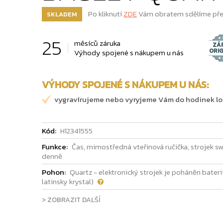
Po kliknutí
ZDE
Vám obratem sdělíme pře
SKLADEM
25
měsíců záruka
ZÁ
ORI
Výhody spojené s nákupem u nás
VÝHODY SPOJENÉ S NÁKUPEM U NÁS:
vygravírujeme nebo vyryjeme Vám do hodinek logo
Kód:
H12341555
Funkce:
Čas, mimostředná vteřinová ručička, strojek sw
denně
Pohon:
Quartz - elektronický strojek je poháněn baterií
latinsky krystal)
> ZOBRAZIT DALŠÍ