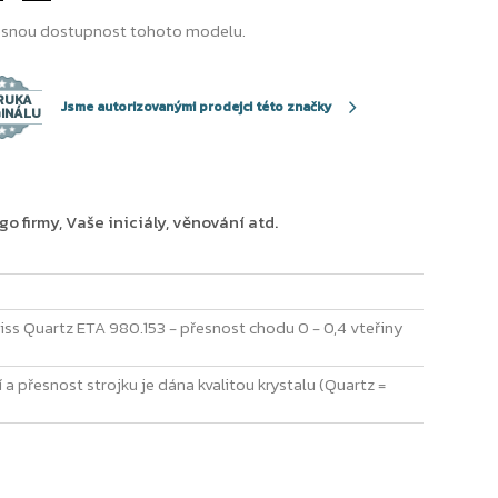
snou dostupnost tohoto modelu.
RUKA
Jsme autorizovanými prodejci této značky
GINÁLU
 firmy, Vaše iniciály, věnování atd.
iss Quartz ETA 980.153 - přesnost chodu 0 - 0,4 vteřiny
 a přesnost strojku je dána kvalitou krystalu (Quartz =