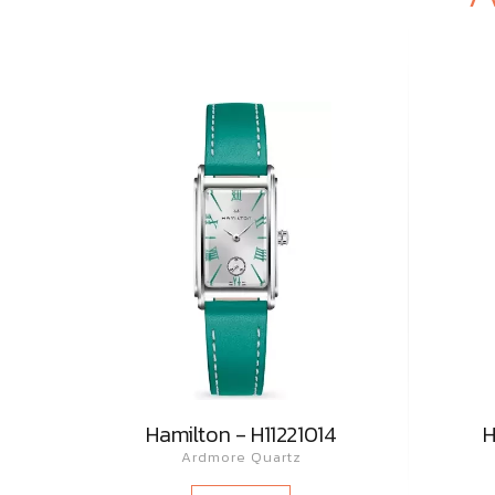
Hamilton - H11221014
H
Ardmore Quartz