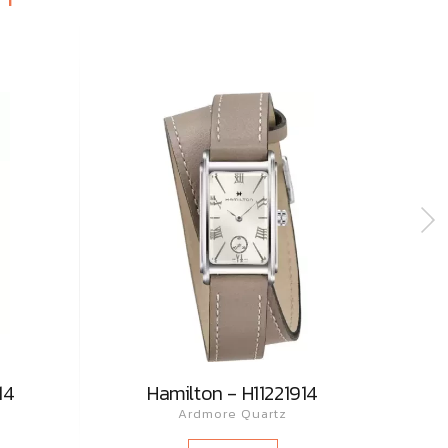
14
Hamilton - H11221914
Ardmore Quartz