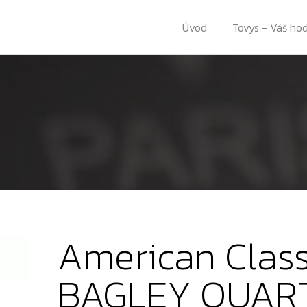
Úvod
Tovys - Váš ho
American Class
BAGLEY QUAR