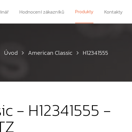
Produkty
dinář
Hodnocení zákazníků
Kontakty
Úvod
American Classic
H12341555
ic - H12341555 -
TZ