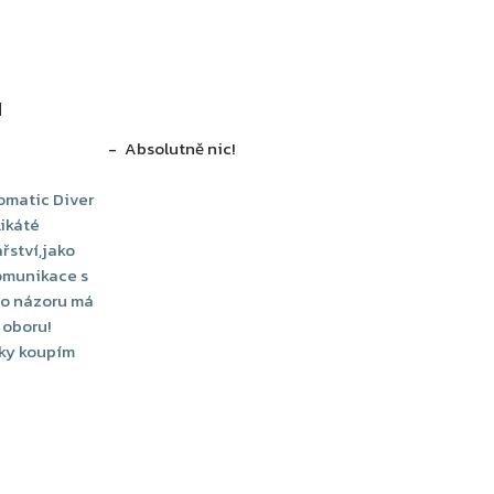
N
Absolutně nic!
tomatic Diver
likáté
řství,jako
komunikace s
ho názoru má
 oboru!
ky koupím