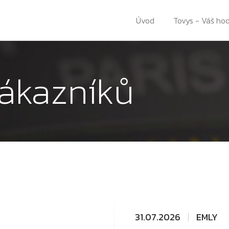
Úvod
Tovys - Váš ho
ákazníků
31.07.2026
EMLY