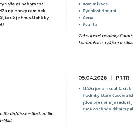
i ty vaše až nehorázně
Komunikace
y!Za nylonový řemínek
Rychlost dodání
č, to už je hnus.Mohli by
Cena
t!
Kvalita
Zakoupené hodinky Garmin I
komunikace a zájem o záka
05.04.2026
PRTR
Můžu jenom souhlasit k
hodinky které časem získ
jdou přesně a je radost 
ruce obchodu dávám pa
en Bedürfnisse – Suchen Sie
E-Mail: