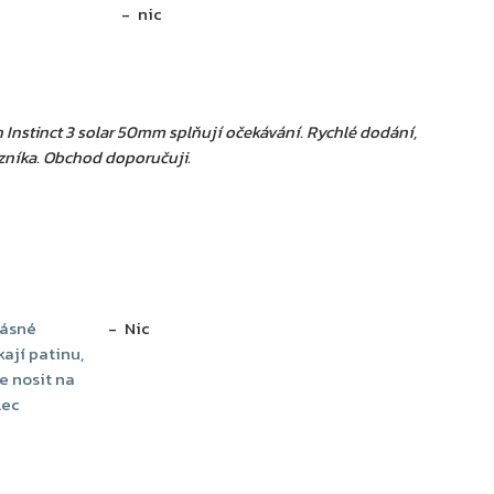
nic
nstinct 3 solar 50mm splňují očekávání. Rychlé dodání,
zníka. Obchod doporučuji.
rásné
Nic
ají patinu,
je nosit na
lec