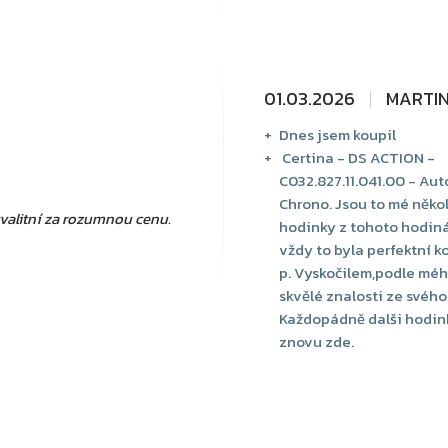
01.03.2026
MARTI
Dnes jsem koupil
Certina - DS ACTION -
C032.827.11.041.00 - Au
Chrono. Jsou to mé něko
valitní za rozumnou cenu.
hodinky z tohoto hodiná
vždy to byla perfektní 
p. Vyskočilem,podle mé
skvělé znalosti ze svého
Každopádně dalši hodin
znovu zde.