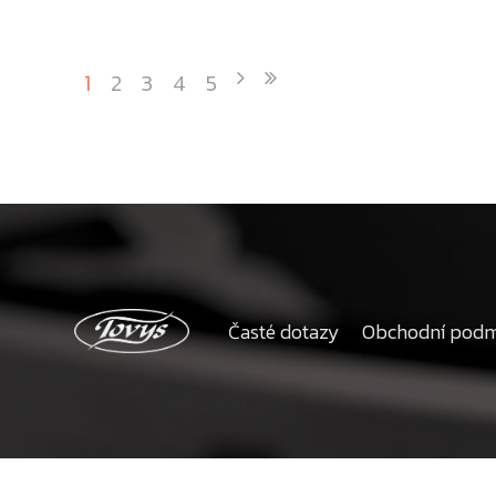
1
2
3
4
5
Časté dotazy
Obchodní pod