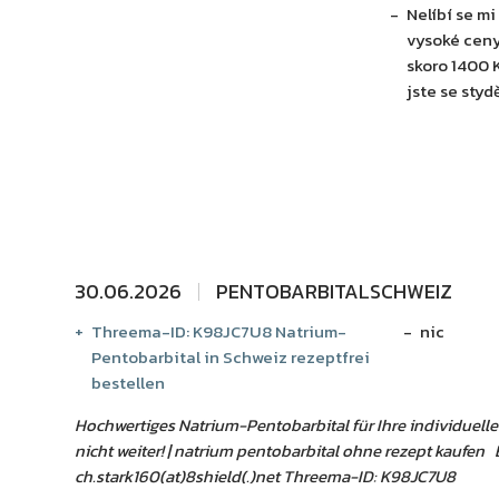
Nelíbí se m
vysoké cen
skoro 1400 K
jste se stydě
30.06.2026
PENTOBARBITALSCHWEIZ
Threema-ID: K98JC7U8 Natrium-
nic
Pentobarbital in Schweiz rezeptfrei
bestellen
Hochwertiges Natrium-Pentobarbital für Ihre individuell
nicht weiter! | natrium pentobarbital ohne rezept kaufen 
ch.stark160(at)8shield(.)net Threema-ID: K98JC7U8