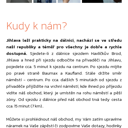
Kudy k nám?
Jihlava leží prakticky na dálnici, nachází se ve středu
naší republiky a téměř pro všechny je dobře a rychle
dostupná.
Sjedete-li z dálnice sjezdem Havlíčkův Brod,
Jihlava a hned při sjezdu odbočíte na přivaděči na Jihlavu,
pojedete cca. 5 minut k sjezdu na centrum. Po sjezdu míjíte
po pravé straně Baumax a Kaufland. Stále držíte směr
náměstí - centrum. Po cca. dalších 5 minutách od sjezdu z
přivaděče přijíždíte na vrchní náměstí, kde ihned po příjezdu
vidíte náš obchod, který je umístěn na rohu náměstí a pěší
zóny. Od sjezdu z dálnice před náš obchod trvá tedy cesta
cca. 15 minut (7 km)..
Můžete si prohlédnout náš obchod, my Vám zatím upravíme
náramek na Vaše zápěstí či zodpovíme Vaše dotazy, hodinky