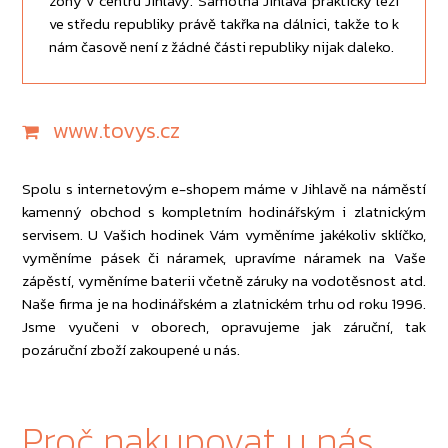
zóny v centru Jihlavy. Samotná Jihlava prakticky leží
ve středu republiky právě takřka na dálnici, takže to k
nám časově není z žádné části republiky nijak daleko.
www.tovys.cz
Spolu s internetovým e-shopem máme v Jihlavě na náměstí
kamenný obchod s kompletním hodinářským i zlatnickým
servisem. U Vašich hodinek Vám vyměníme jakékoliv sklíčko,
vyměníme pásek či náramek, upravíme náramek na Vaše
zápěstí, vyměníme baterii včetně záruky na vodotěsnost atd.
Naše firma je na hodinářském a zlatnickém trhu od roku 1996.
Jsme vyučeni v oborech, opravujeme jak záruční, tak
pozáruční zboží zakoupené u nás.
Proč nakupovat u nás