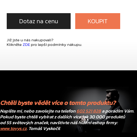
Dotaz na cenu
KOUPIT
Již jste u nás nakupovali?
Klikněte
ZDE
pro lepší podmínky nákupu.
Chtěli byste vědět více o tomto produktu?
Napište mi, nebo zavolejte na telefon
602 521 828
a poradím Vám.
Pokud byste chtěli vybírat z dalších více jak 30 000 produktů
od 55 světových značek, navštivte náš hlavní eshop firmy:
www.tovys.cz
. Tomáš Vyskočil