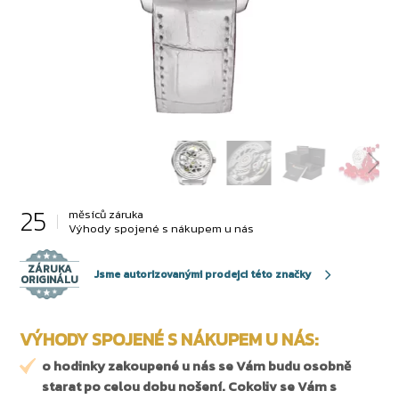
25
měsíců záruka
Výhody spojené s nákupem u nás
ZÁRUKA
Jsme autorizovanými prodejci této značky
ORIGINÁLU
VÝHODY SPOJENÉ S NÁKUPEM U NÁS:
o hodinky zakoupené u nás se Vám budu osobně
starat po celou dobu nošení. Cokoliv se Vám s