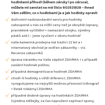
hodinkami přihodí (během záruky i po záruce),
můžete mi zavolat na mé číslo 602521828 - ihned
Vám sdělím, co s hodinkami je a jak hodinky opravit
doživotní nadstandardní servis pro hodinky
zakoupené u nás za nižší ceny než je obvyklé (opravy,
pravidelné vyčištění + namazání strojku, výměny
pásků atd.) - jsme vyučeni v oboru hodinář
naše kamenná prodejna má tradici 22 let a i
internetový obchod je ověřen zákazníky - viz.
Recenze zákazníků
úprava náramku na Vaše zápěstí ZDARMA i v případě
zaslání hodinek poštou
případná demagnetizace hodinek ZDARMA
chodí-li hodinky s větší diferencí, ZDARMA
vyregulujeme na nejvyšší možnou přesnost (vibrograf
+ lístek tiskárny) ZDARMA
případné drobné úpravy na hodinkách ZDARMA
(výměna stěžejky, za čas napružení zapínací spony,