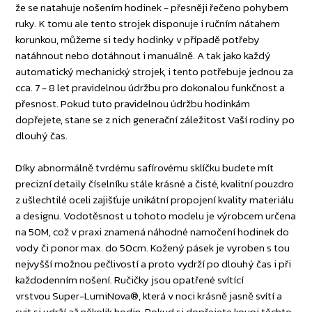
že se natahuje nošením hodinek - přesněji řečeno pohybem
ruky. K tomu ale tento strojek disponuje i ručním nátahem
korunkou, můžeme si tedy hodinky v případě potřeby
natáhnout nebo dotáhnout i manuálně. A tak jako každý
automatický mechanický strojek, i tento potřebuje jednou za
cca. 7 - 8 let pravidelnou údržbu pro dokonalou funkčnost a
přesnost. Pokud tuto pravidelnou údržbu hodinkám
dopřejete, stane se z nich generační záležitost Vaší rodiny po
dlouhý čas.
Díky abnormálně tvrdému safírovému sklíčku budete mít
precizní detaily číselníku stále krásné a čisté, kvalitní pouzdro
z ušlechtilé oceli zajišťuje unikátní propojení kvality materiálu
a designu. Vodotěsnost u tohoto modelu je výrobcem určena
na 50M, což v praxi znamená náhodné namočení hodinek do
vody či ponor max. do 50cm. Kožený pásek je vyroben s tou
nejvyšší možnou pečlivostí a proto vydrží po dlouhý čas i při
každodenním nošení. Ručičky jsou opatřené svítící
vrstvou Super-LumiNova®, která v noci krásně jasně svítí a
svit si udrží až několik hodin. Pokud si dopřejete koupi těchto