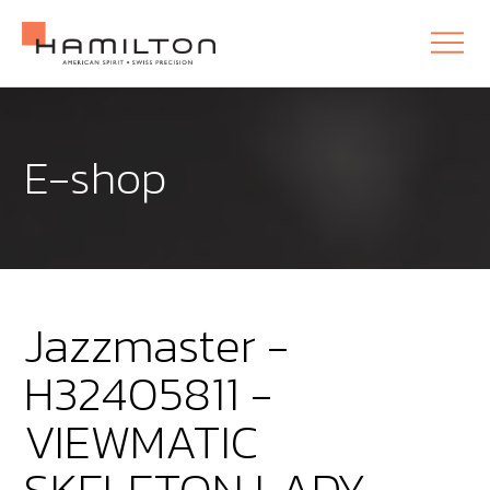
E-shop
Jazzmaster -
H32405811 -
VIEWMATIC
SKELETON LADY