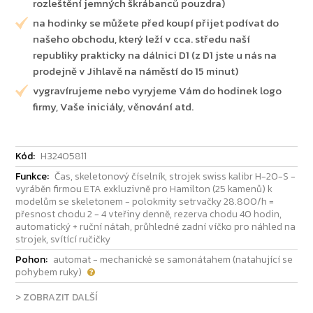
rozleštění jemných škrábanců pouzdra)
na hodinky se můžete před koupí přijet podívat do
našeho obchodu, který leží v cca. středu naší
republiky prakticky na dálnici D1 (z D1 jste u nás na
prodejně v Jihlavě na náměstí do 15 minut)
vygravírujeme nebo vyryjeme Vám do hodinek logo
firmy, Vaše iniciály, věnování atd.
Kód:
H32405811
Funkce:
Čas, skeletonový číselník, strojek swiss kalibr H-20-S -
vyráběn firmou ETA exkluzivně pro Hamilton (25 kamenů) k
modelům se skeletonem - polokmity setrvačky 28.800/h =
přesnost chodu 2 - 4 vteřiny denně, rezerva chodu 40 hodin,
automatický + ruční nátah, průhledné zadní víčko pro náhled na
strojek, svítící ručičky
Pohon:
automat - mechanické se samonátahem (natahující se
pohybem ruky)
> ZOBRAZIT DALŠÍ