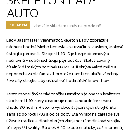
AUTO
SKLADEM
Zboží je skladem u nás na prodejně.
Lady Jazzmaster Viewmatic Skeleton Lady zobrazuje
nádheru hodinářského řemesla - setrvačku s vláskem, krokové
ústrojí a perovník. Strojek H-10-S je bezproblémový a
neúnavně v sobě nechávajá plynout čas. Skeletizovaný
číselník dámských hodinek H32405811 skrývá velmi málo a
neponechává nic fantazii, protože Hamilton ukáže všechny
živé díly strojku, aby ukázal své hodinářské know -how.
Tento model švýcarské značky Hamilton je osazen kvalitním
strojkem H-10, který disponuje nadstandardní rezervou
chodu 80 hodin. Historie výrobce švýcarských strojků Eta
sahá až do roku 1793 a od té doby Eta vyrábí na základě své
úžasné tradice a dlouholetých zkušeností hodinkové strojky
té nejvyšší kvality. Strojek H-10 je automatický, což znamená,