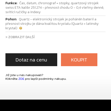
Funkce:
Čas, datum, chronograf = stopky, quartzový strojek
swiss ETA kalibr 251.274 - přesnost chodu 0 - 0,4 vteřiny denně,
svítící ručičky a indexy
Pohon:
Quartz - elektronický strojek je poháněn baterií a
přesnost strojku je dána kvalitou krystalu (Quartz = latinsky
krystal)
> ZOBRAZIT DALŠÍ
Dotaz na cenu
KOUPIT
Již jste u nás nakupovali?
Klikněte
ZDE
pro lepší podmínky nákupu.