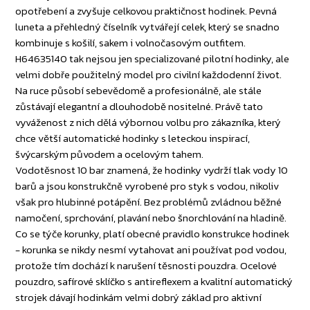
opotřebení a zvyšuje celkovou praktičnost hodinek. Pevná
luneta a přehledný číselník vytvářejí celek, který se snadno
kombinuje s košilí, sakem i volnočasovým outfitem.
H64635140 tak nejsou jen specializované pilotní hodinky, ale
velmi dobře použitelný model pro civilní každodenní život.
Na ruce působí sebevědomě a profesionálně, ale stále
zůstávají elegantní a dlouhodobě nositelné. Právě tato
vyváženost z nich dělá výbornou volbu pro zákazníka, který
chce větší automatické hodinky s leteckou inspirací,
švýcarským původem a ocelovým tahem.
Vodotěsnost 10 bar znamená, že hodinky vydrží tlak vody 10
barů a jsou konstrukčně vyrobené pro styk s vodou, nikoliv
však pro hlubinné potápění. Bez problémů zvládnou běžné
namočení, sprchování, plavání nebo šnorchlování na hladině.
Co se týče korunky, platí obecné pravidlo konstrukce hodinek
- korunka se nikdy nesmí vytahovat ani používat pod vodou,
protože tím dochází k narušení těsnosti pouzdra. Ocelové
pouzdro, safírové sklíčko s antireflexem a kvalitní automatický
strojek dávají hodinkám velmi dobrý základ pro aktivní