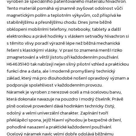
vyroben ze speciálního patentovaného materiálu Nivachron.
Tento materiál pomáhá významně zvyšovat odolnost vůči
magnetickým polím a teplotním výkyvům, což přispívá ke
stabilnějšímu a přesnějšímu chodu. Dnes jsme běžně
obklopeni mobilními telefony, notebooky, tablety a další
elektronikou a právě hodinky s vláskem setrvačky Nivachron si
s těmito vlivy poradí výrazně lépe než běžná mechanická
řešení s klasickými vlásky. V praxi to znamená menší riziko
zmagnetování a větší jistotu při každodenním používání.
H64635140 tak nabízejí nejen silný pilotní vzhled a praktickou
funkci dne a data, ale i moderně promyšlený technický
základ, který má pro dlouhodobé nošení opravdový význam a
podporuje spolehlivost v každodenním provozu.
Náramek je vyroben z nerezové oceli a má ocelovou barvu,
která dokonale navazuje na pouzdro i modrý číselník. Právě
plně ocelové provedení dává hodinkám technicky čistý,
odolný a velmi univerzální charakter. Zapínání tvoří
překlápěcí spona, jejíž hlavní výhodou je bezpečné držení,
pohodlné nasazení a praktické každodenní používání.
Ocelový náramek navíc velmi dobře odolává běžnému