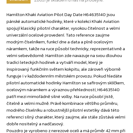
Hamilton Khaki Aviation Pilot Day Date H64635140 jsou
pánské automatické hodinky, které v kolekci Khaki Aviation
spojují klasický pilotní charakter, vysokou čitelnost a velmi
univerzální ocelové provedení. Tato reference zaujme
modrým číselníkem, funkcí dne a data a plně ocelovým
náramkem, takže na ruce působí technicky, reprezentativně a
velmi sebevědomě. Hamilton zde navazuje na svou dlouhou
tradici leteckých hodinek a vytváří model, který je
inspirovaný funkčním světem kokpitu, ale zároveň výborně
funguje i v každodenním městském provozu. Pokud hledáte
pilotní automatické hodinky Hamilton se safírovým sklíčkem,
ocelovým náramkem a výraznou přehledností, H64635140
patří mezi mimořádně silné volby. Na ruce působí jistě,
čitelně a velmi mužně. Právě kombinace většího průměru,
modrého číselníku a robustnější pilotní estetiky dává této
referenci silný charakter, který zaujme, ale stále zůstává velmi
dobře nositelný a nadčasový.
Pouzdro je vyrobeno z nerezové oceli a má průměr 42 mm při