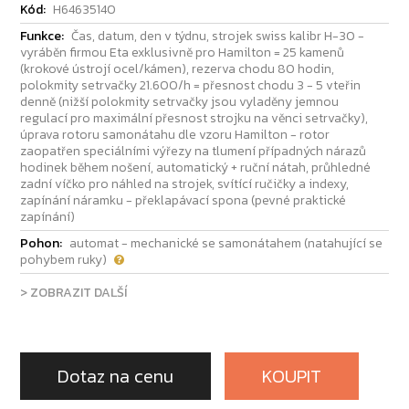
Kód:
H64635140
Funkce:
Čas, datum, den v týdnu, strojek swiss kalibr H-30 -
vyráběn firmou Eta exklusivně pro Hamilton = 25 kamenů
(krokové ústrojí ocel/kámen), rezerva chodu 80 hodin,
polokmity setrvačky 21.600/h = přesnost chodu 3 - 5 vteřin
denně (nižší polokmity setrvačky jsou vyladěny jemnou
regulací pro maximální přesnost strojku na věnci setrvačky),
úprava rotoru samonátahu dle vzoru Hamilton - rotor
zaopatřen speciálními výřezy na tlumení případných nárazů
hodinek během nošení, automatický + ruční nátah, průhledné
zadní víčko pro náhled na strojek, svítící ručičky a indexy,
zapínání náramku - překlapávací spona (pevné praktické
zapínání)
Pohon:
automat - mechanické se samonátahem (natahující se
pohybem ruky)
> ZOBRAZIT DALŠÍ
Dotaz na cenu
KOUPIT