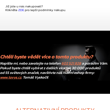
Již jste u nás nakupovali?
Klikněte
ZDE
pro lepší podmínky nákupu.
Chtěli byste vědět více o tomto produktu?
Napište mi, nebo zavolejte na telefon
602 521 828
a poradím Vám.
Pokud byste chtěli vybírat z dalších více jak 30 000 produktů
od 55 světových značek, navštivte náš hlavní eshop firmy:
www.tovys.cz
. Tomáš Vyskočil