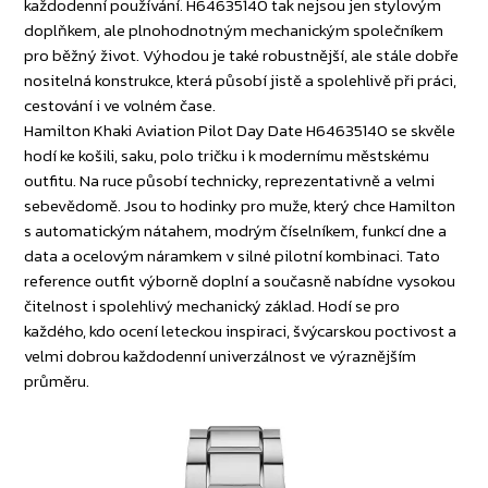
každodenní používání. H64635140 tak nejsou jen stylovým
doplňkem, ale plnohodnotným mechanickým společníkem
pro běžný život. Výhodou je také robustnější, ale stále dobře
nositelná konstrukce, která působí jistě a spolehlivě při práci,
cestování i ve volném čase.
Hamilton Khaki Aviation Pilot Day Date H64635140 se skvěle
hodí ke košili, saku, polo tričku i k modernímu městskému
outfitu. Na ruce působí technicky, reprezentativně a velmi
sebevědomě. Jsou to hodinky pro muže, který chce Hamilton
s automatickým nátahem, modrým číselníkem, funkcí dne a
data a ocelovým náramkem v silné pilotní kombinaci. Tato
reference outfit výborně doplní a současně nabídne vysokou
čitelnost i spolehlivý mechanický základ. Hodí se pro
každého, kdo ocení leteckou inspiraci, švýcarskou poctivost a
velmi dobrou každodenní univerzálnost ve výraznějším
průměru.