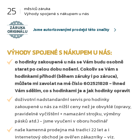
25
měsíců záruka
Výhody spojené s nákupem u nás
ZÁRUKA
Jsme autorizovanými prodejci této značky
ORIGINÁLU
VÝHODY SPOJENÉ S NÁKUPEM U NÁS:
o hodinky zakoupené u nás se Vám budu osobně
starat po celou dobu nošení. Cokoliv se Vám s
hodinkami přihodí (během záruky i po záruce),
můžete mi zavolat na mé číslo 602521828 - ihned
Vám sdělím, co s hodinkami je a jak hodinky opravit
doživotní nadstandardní servis pro hodinky
zakoupené u nás za nižší ceny než je obvyklé (opravy,
pravidelné vyčištění + namazání strojku, výměny
pásků atd.) - jsme vyučeni v oboru hodinář
naše kamenná prodejna má tradici 22 let a i
internetový obchod je ověřen zákazníky - viz.