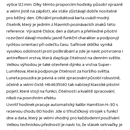
výšce 12,1 mm. Díky těmto proporcím hodinky působí výrazně
a velmi jistě na zápěstí, ale stále zůstávají dobře nositelné
pro běžný den. Oficiální produktová karta uvádí modrý
číselník, který je jedním z hlavních poznávacích znaků této
reference. Výrazné číslice, den a datum a přehledné pilotní
rozvržení dávají modelu jasně funkční charakter a podporují
rychlou orientaci při odečtu času. Safírové sklíčko vyniká
vysokou odolností proti poškrábání a zde je navíc potvrzena i
antireflexní vrstva, která zlepšuje čitelnost na denním světle.
Velkou výhodou je také otevřené dýnko a vrstva Super-
LumiNova, která podporuje čitelnost za horšího světla.
Luneta pouzdra je pevná a celé zpracování působí robustně,
účelně a velmi čistě. H64635140 tak nabízejí klasické pilotní
pojetí, které stojí na funkci, čitelnosti a kvalitě zpracování,
nikoli na povrchním efektu.
Uvnitř hodinek pracuje automatický kalibr Hamilton H-30 s
rezervou chodu 80 hodin. Jde o tříručičkový strojek s funkcí
dne a data, který je velmi vhodný pro každodenní používání.
Velkou technickou předností je navíc to, že vlásek setrvačky je