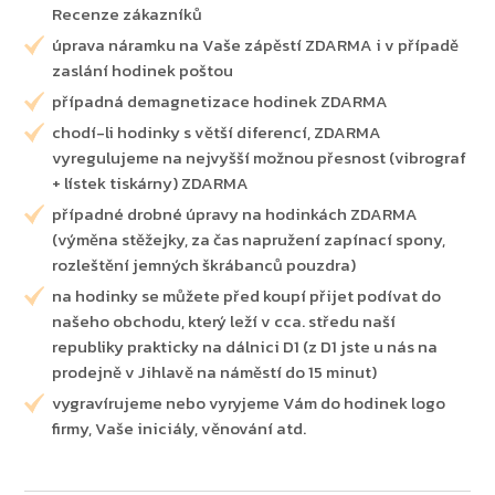
Recenze zákazníků
úprava náramku na Vaše zápěstí ZDARMA i v případě
zaslání hodinek poštou
případná demagnetizace hodinek ZDARMA
chodí-li hodinky s větší diferencí, ZDARMA
vyregulujeme na nejvyšší možnou přesnost (vibrograf
+ lístek tiskárny) ZDARMA
případné drobné úpravy na hodinkách ZDARMA
(výměna stěžejky, za čas napružení zapínací spony,
rozleštění jemných škrábanců pouzdra)
na hodinky se můžete před koupí přijet podívat do
našeho obchodu, který leží v cca. středu naší
republiky prakticky na dálnici D1 (z D1 jste u nás na
prodejně v Jihlavě na náměstí do 15 minut)
vygravírujeme nebo vyryjeme Vám do hodinek logo
firmy, Vaše iniciály, věnování atd.