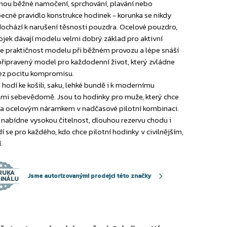
dnou běžné namočení, sprchování, plavání nebo
obecné pravidlo konstrukce hodinek - korunka se nikdy
ochází k narušení těsnosti pouzdra. Ocelové pouzdro,
trojek dávají modelu velmi dobrý základ pro aktivní
e praktičnost modelu při běžném provozu a lépe snáší
připravený model pro každodenní život, který zvládne
 bez pocitu kompromisu.
hodí ke košili, saku, lehké bundě i k modernímu
elmi sebevědomě. Jsou to hodinky pro muže, který chce
a ocelovým náramkem v nadčasové pilotní kombinaci.
ě nabídne vysokou čitelnost, dlouhou rezervu chodu i
se pro každého, kdo chce pilotní hodinky v civilnějším,
.
RUKA
Jsme autorizovanými prodejci této značky
GINÁLU