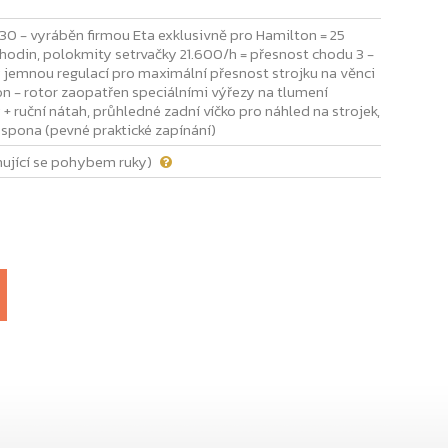
H-30 - vyráběn firmou Eta exklusivně pro Hamilton = 25
hodin, polokmity setrvačky 21.600/h = přesnost chodu 3 -
y jemnou regulací pro maximální přesnost strojku na věnci
n - rotor zaopatřen speciálními výřezy na tlumení
ruční nátah, průhledné zadní víčko pro náhled na strojek,
í spona (pevné praktické zapínání)
ující se pohybem ruky)