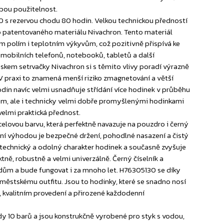
bou použitelnost.
0 s rezervou chodu 80 hodin. Velkou technickou předností
ího patentovaného materiálu Nivachron. Tento materiál
polím i teplotním výkyvům, což pozitivně přispívá ke
 mobilních telefonů, notebooků, tabletů a další
áskem setrvačky Nivachron si s těmito vlivy poradí výrazně
 V praxi to znamená menší riziko zmagnetování a větší
din navíc velmi usnadňuje střídání více hodinek v průběhu
em, ale i technicky velmi dobře promyšlenými hodinkami
velmi praktická přednost.
elovou barvu, která perfektně navazuje na pouzdro i černý
avní výhodou je bezpečné držení, pohodlné nasazení a čistý
technický a odolný charakter hodinek a současně zvyšuje
ně, robustně a velmi univerzálně. Černý číselník a
dům a bude fungovat i za mnoho let. H76305130 se díky
u městskému outfitu. Jsou to hodinky, které se snadno nosí
e, kvalitním provedení a přirozené každodenní
y 10 barů a jsou konstrukčně vyrobené pro styk s vodou,