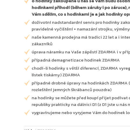
o hodinky zakoupené u nás se Vám budu osobně
hodinkami přihodí (během záruky i po záruce),
Vám sdělím, co s hodinkami je a jak hodinky op
doživotní nadstandardní servis pro hodinky zako
pravidelné vyčištění + namazání strojku, výměny
naše kamenná prodejna má tradici 22 let a i int
zákazníků
úprava náramku na Vaše zápěstí ZDARMA i v pří
případná demagnetizace hodinek ZDARMA
chodí-li hodinky s větší diferencí, ZDARMA vyre
lístek tiskárny) ZDARMA
případné drobné úpravy na hodinkách ZDARMA (v
rozleštění jemných škrábanců pouzdra)
na hodinky se můžete před koupí přijet podívat d
republiky prakticky na dálnici D1 (z D1 jste u nás
vygravírujeme nebo vyryjeme Vám do hodinek logo