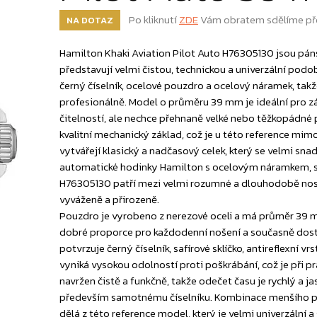
Po kliknutí
ZDE
Vám obratem sdělíme př
NA DOTAZ
Hamilton Khaki Aviation Pilot Auto H76305130 jsou páns
představují velmi čistou, technickou a univerzální po
černý číselník, ocelové pouzdro a ocelový náramek, tak
profesionálně. Model o průměru 39 mm je ideální pro zá
čitelností, ale nechce přehnaně velké nebo těžkopádné 
kvalitní mechanický základ, což je u této reference mim
vytvářejí klasický a nadčasový celek, který se velmi s
automatické hodinky Hamilton s ocelovým náramkem, sa
H76305130 patří mezi velmi rozumné a dlouhodobě nosit
vyváženě a přirozeně.
Pouzdro je vyrobeno z nerezové oceli a má průměr 39 m
dobré proporce pro každodenní nošení a současně dosta
potvrzuje černý číselník, safírové sklíčko, antireflexní 
vyniká vysokou odolností proti poškrábání, což je při p
navržen čistě a funkčně, takže odečet času je rychlý a 
především samotnému číselníku. Kombinace menšího pil
dělá z této reference model, který je velmi univerzální a