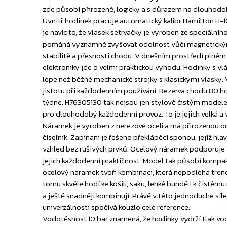
zde působí přirozeně, logicky a s důrazem na dlouhodo
Uvnitř hodinek pracuje automatický kalibr Hamilton H-1
je navíc to, že vlásek setrvačky je vyroben ze speciáln
pomáhá významně zvyšovat odolnost vůči magnetickým 
stabilitě a přesnosti chodu. V dnešním prostředí plném
elektroniky jde o velmi praktickou výhodu. Hodinky s vl
lépe než běžné mechanické strojky s klasickými vlásky.
jistotu při každodenním používání. Rezerva chodu 80 ho
týdne. H76305130 tak nejsou jen stylově čistým model
pro dlouhodobý každodenní provoz. To je jejich velká a 
Náramek je vyroben z nerezové oceli a má přirozenou oc
číselník. Zapínání je řešeno překlápěcí sponou, jejíž hl
vzhled bez rušivých prvků. Ocelový náramek podporuje 
jejich každodenní praktičnost. Model tak působí kompakt
ocelový náramek tvoří kombinaci, která nepodléhá tren
tomu skvěle hodí ke košili, saku, lehké bundě i k čistém
a ještě snadněji kombinují. Právě v této jednoduché síl
univerzálnosti spočívá kouzlo celé reference.
Vodotěsnost 10 bar znamená, že hodinky vydrží tlak vod