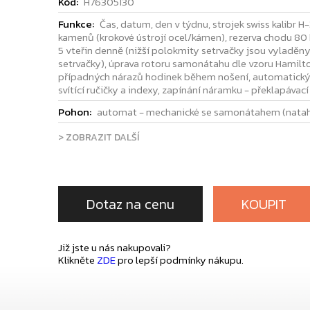
Kód:
H76305130
Funkce:
Čas, datum, den v týdnu, strojek swiss kalibr 
kamenů (krokové ústrojí ocel/kámen), rezerva chodu 80 
5 vteřin denně (nižší polokmity setrvačky jsou vyladěn
setrvačky), úprava rotoru samonátahu dle vzoru Hamilto
případných nárazů hodinek během nošení, automatický + 
svítící ručičky a indexy, zapínání náramku - překlapávac
Pohon:
automat - mechanické se samonátahem (natah
> ZOBRAZIT DALŠÍ
Dotaz na cenu
KOUPIT
Již jste u nás nakupovali?
Klikněte
ZDE
pro lepší podmínky nákupu.