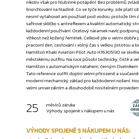
nikoliv však pro hlubinné potápění. Bez problémů zvlá
šnorchlování na hladině. Co se týče korunky, zde platí 
nesmí vytahovat ani používat pod vodou, protože tím d
safírové sklíčko s antireflexem a kvalitní automatický s
každodenní používání. Ocelový náramek navíc podporuj
vlhkost než kožený řemínek. Celkově jde o velmi dobře 
pracovní den, cestování i volný čas s velkou jistotou a
Hamilton Khaki Aviation Pilot Auto H76305130 se skvěle 
městskému outfitu. Na ruce působí technicky, čistě a v
Hamilton s automatickým nátahem, černým číselníkem 
Tato reference outfit doplní velmi přirozeně a současn
moderní mechanický základ pro každodenní nošení. Hodí 
velmi univerzálním a dlouhodobě nositelném provedení
25
měsíců záruka
ZÁ
ORI
Výhody spojené s nákupem u nás
VÝHODY SPOJENÉ S NÁKUPEM U NÁS: