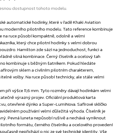
esnou dostupnost tohoto modelu.
ké automatické hodinky, které v řadě Khaki Aviation
dobu moderního pilotního modelu. Tato reference kombinuje
že na ruce působí kompaktně, odolně a velmi
kazníka, který chce pilotní hodinky s velmi dobrou
pouzdro. Hamilton zde sází na jednoduchost, funkci a
ořádně silná kombinace. Černý číselník a ocelový tah
nadno kombinuje s běžným šatníkem. Pokud hledáte
fírovým sklem a civilním pilotním charakterem,
elné volby. Na ruce působí technicky, ale stále velmi
m při výšce 11,6 mm. Tyto rozměry dávají hodinkám velmi
tečně výrazný projev. Oficiální produktová karta
vrstvu, otevřené dýnko a Super-LumiNova. Safírové sklíčko
ravidelném používání velmi důležitá výhoda. Číselník je
jasný. Pevná luneta nepůsobí rušivě a nechává vyniknout
otního formátu, černého číselníku a ocelového provedení
 současně nepřichází o nic ze své technické identity. Vše