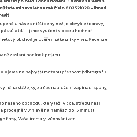
 starat po celou dobu nošení. Cokoliv se Vám s
 můžete mi zavolat na mé číslo 602521828 - ihned
ravit
upené u nás za nižší ceny než je obvyklé (opravy,
 pásků atd.) - jsme vyučeni v oboru hodinář
ernetový obchod je ověřen zákazníky - viz. Recenze
padě zaslání hodinek poštou
gulujeme na nejvyšší možnou přesnost (vibrograf +
ýměna stěžejky, za čas napružení zapínací spony,
o našeho obchodu, který leží v cca. středu naší
 na prodejně v Jihlavě na náměstí do 15 minut)
 firmy, Vaše iniciály, věnování atd.