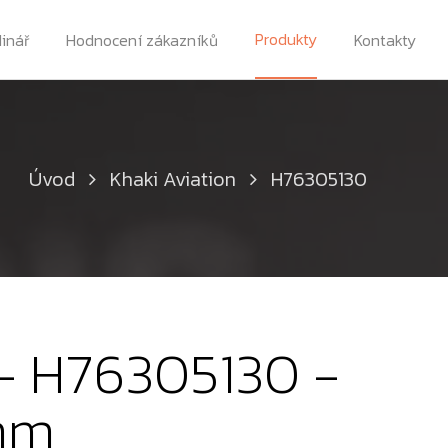
Produkty
dinář
Hodnocení zákazníků
Kontakty
Úvod
Khaki Aviation
H76305130
 - H76305130 -
 mm