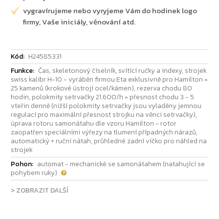
vygravírujeme nebo vyryjeme Vám do hodinek logo
firmy, Vaše iniciály, věnování atd.
Kód:
H24585331
Funkce:
Čas, skeletonový číselník, svítící ručky a indexy, strojek
swiss kalibr H-10 - vyráběn firmou Eta exklusivně pro Hamilton =
25 kamenů (krokové ústrojí ocel/kámen), rezerva chodu 80
hodin, polokmity setrvačky 21.600/h = přesnost chodu 3 - 5
vteřin denně (nižší polokmity setrvačky jsou vyladěny jemnou
regulací pro maximální přesnost strojku na věnci setrvačky),
úprava rotoru samonátahu dle vzoru Hamilton - rotor
zaopatřen speciálními výřezy na tlumení případných nárazů,
automatický + ruční nátah, průhledné zadní víčko pro náhled na
strojek
Pohon:
automat - mechanické se samonátahem (natahující se
pohybem ruky)
> ZOBRAZIT DALŠÍ