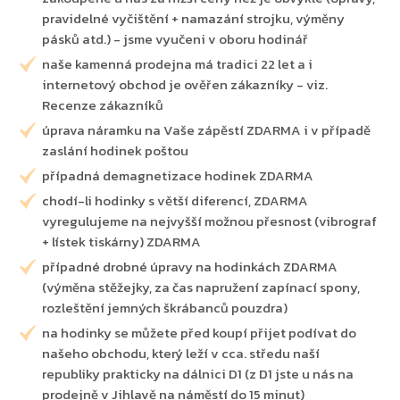
pravidelné vyčištění + namazání strojku, výměny
pásků atd.) - jsme vyučeni v oboru hodinář
naše kamenná prodejna má tradici 22 let a i
internetový obchod je ověřen zákazníky - viz.
Recenze zákazníků
úprava náramku na Vaše zápěstí ZDARMA i v případě
zaslání hodinek poštou
případná demagnetizace hodinek ZDARMA
chodí-li hodinky s větší diferencí, ZDARMA
vyregulujeme na nejvyšší možnou přesnost (vibrograf
+ lístek tiskárny) ZDARMA
případné drobné úpravy na hodinkách ZDARMA
(výměna stěžejky, za čas napružení zapínací spony,
rozleštění jemných škrábanců pouzdra)
na hodinky se můžete před koupí přijet podívat do
našeho obchodu, který leží v cca. středu naší
republiky prakticky na dálnici D1 (z D1 jste u nás na
prodejně v Jihlavě na náměstí do 15 minut)