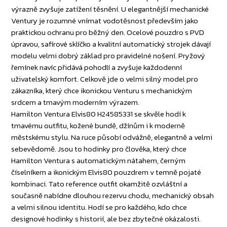
výrazně zvyšuje zatížení těsnění. U elegantnější mechanické
Ventury je rozumné vnímat vodotěsnost především jako
praktickou ochranu pro běžný den. Ocelové pouzdro s PVD
úpravou, safírové sklíčko a kvalitní automatický strojek dávají
modelu velmi dobrý základ pro pravidelné nošení. Pryžový
řemínek navíc přidává pohodlí a zvyšuje každodenní
uživatelský komfort. Celkově jde o velmi silný model pro
zákazníka, který chce ikonickou Venturu s mechanickým
srdcem a tmavým moderním výrazem.
Hamilton Ventura Elvis80 H24585331 se skvěle hodí k
tmavému outfitu, kožené bundě, džínům i k moderně
městskému stylu. Na ruce působí odvážně, elegantně a velmi
sebevědomě. Jsou to hodinky pro člověka, který chce
Hamilton Ventura s automatickým nátahem, černým
číselníkem a ikonickým Elvis80 pouzdrem v temně pojaté
kombinaci. Tato reference outfit okamžitě ozvláštní a
současně nabídne dlouhou rezervu chodu, mechanický obsah
a velmi silnou identitu. Hodí se pro každého, kdo chce
designové hodinky s historií, ale bez zbytečné okázalosti.