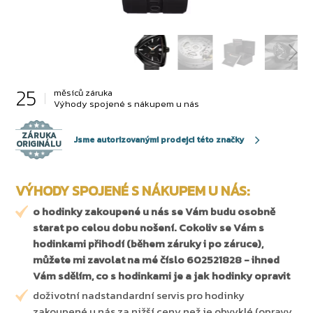
25
měsíců záruka
Výhody spojené s nákupem u nás
ZÁRUKA
Jsme autorizovanými prodejci této značky
ORIGINÁLU
VÝHODY SPOJENÉ S NÁKUPEM U NÁS:
o hodinky zakoupené u nás se Vám budu osobně
starat po celou dobu nošení. Cokoliv se Vám s
hodinkami přihodí (během záruky i po záruce),
můžete mi zavolat na mé číslo 602521828 - ihned
Vám sdělím, co s hodinkami je a jak hodinky opravit
doživotní nadstandardní servis pro hodinky
zakoupené u nás za nižší ceny než je obvyklé (opravy,