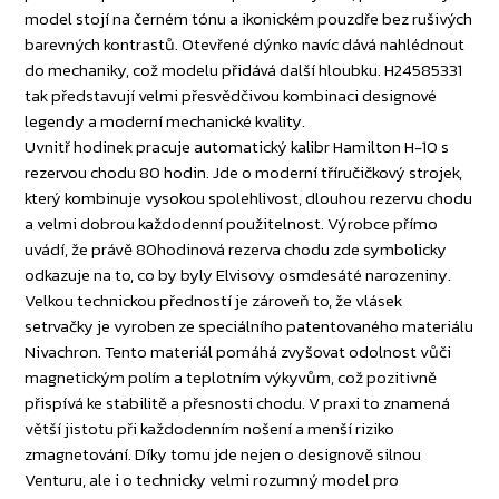
model stojí na černém tónu a ikonickém pouzdře bez rušivých
barevných kontrastů. Otevřené dýnko navíc dává nahlédnout
do mechaniky, což modelu přidává další hloubku. H24585331
tak představují velmi přesvědčivou kombinaci designové
legendy a moderní mechanické kvality.
Uvnitř hodinek pracuje automatický kalibr Hamilton H-10 s
rezervou chodu 80 hodin. Jde o moderní tříručičkový strojek,
který kombinuje vysokou spolehlivost, dlouhou rezervu chodu
a velmi dobrou každodenní použitelnost. Výrobce přímo
uvádí, že právě 80hodinová rezerva chodu zde symbolicky
odkazuje na to, co by byly Elvisovy osmdesáté narozeniny.
Velkou technickou předností je zároveň to, že vlásek
setrvačky je vyroben ze speciálního patentovaného materiálu
Nivachron. Tento materiál pomáhá zvyšovat odolnost vůči
magnetickým polím a teplotním výkyvům, což pozitivně
přispívá ke stabilitě a přesnosti chodu. V praxi to znamená
větší jistotu při každodenním nošení a menší riziko
zmagnetování. Díky tomu jde nejen o designově silnou
Venturu, ale i o technicky velmi rozumný model pro