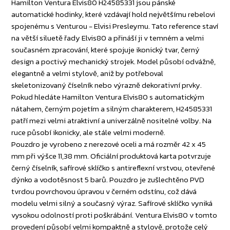
Hamilton Ventura Elvis80 H24585331 jsou pánské
automatické hodinky, které vzdávají hold největšímu rebelovi
spojenému s Venturou - Elvisi Presleymu. Tato reference staví
na větší siluetě řady Elvis80 a přináší ji v temném a velmi
současném zpracování, které spojuje ikonický tvar, černý
design a poctivý mechanický strojek. Model působí odvážně,
elegantně a velmi stylově, aniž by potřeboval
skeletonizovaný číselník nebo výrazně dekorativní prvky.
Pokud hledáte Hamilton Ventura Elvis80 s automatickým
nátahem, černým pojetím a silným charakterem, H24585331
patří mezi velmi atraktivní a univerzálně nositelné volby. Na
ruce působí ikonicky, ale stále velmi moderně.
Pouzdro je vyrobeno z nerezové oceli a má rozměr 42 x 45
mm při výšce 11,38 mm. Oficiální produktová karta potvrzuje
černý číselník, safírové sklíčko s antireflexní vrstvou, otevřené
dýnko a vodotěsnost 5 barů. Pouzdro je zušlechtěno PVD
tvrdou povrchovou úpravou v černém odstínu, což dává
modelu velmi silný a současný výraz. Safírové sklíčko vyniká
vysokou odolností proti poškrábání. Ventura Elvis80 v tomto
provedení působí velmi kompaktně a stylově, protože celý