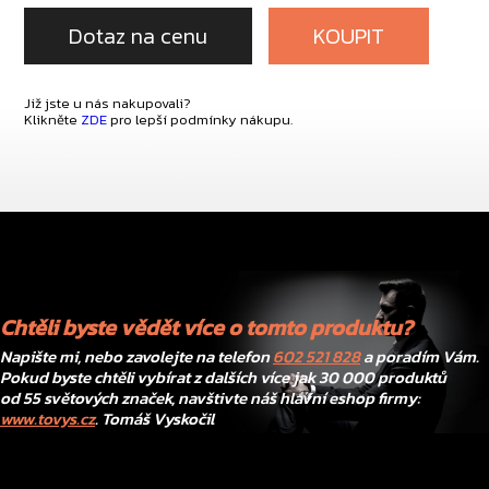
Dotaz na cenu
KOUPIT
Již jste u nás nakupovali?
Klikněte
ZDE
pro lepší podmínky nákupu.
Chtěli byste vědět více o tomto produktu?
Napište mi, nebo zavolejte na telefon
602 521 828
a poradím Vám.
Pokud byste chtěli vybírat z dalších více jak 30 000 produktů
od 55 světových značek, navštivte náš hlavní eshop firmy:
www.tovys.cz
. Tomáš Vyskočil