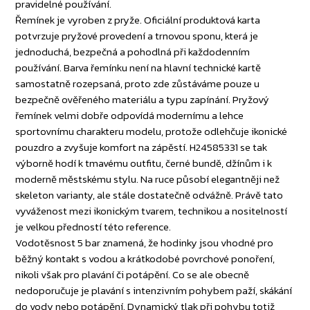
pravidelné používání.
Řemínek je vyroben z pryže. Oficiální produktová karta
potvrzuje pryžové provedení a trnovou sponu, která je
jednoduchá, bezpečná a pohodlná při každodenním
používání. Barva řemínku není na hlavní technické kartě
samostatně rozepsaná, proto zde zůstáváme pouze u
bezpečně ověřeného materiálu a typu zapínání. Pryžový
řemínek velmi dobře odpovídá modernímu a lehce
sportovnímu charakteru modelu, protože odlehčuje ikonické
pouzdro a zvyšuje komfort na zápěstí. H24585331 se tak
výborně hodí k tmavému outfitu, černé bundě, džínům i k
moderně městskému stylu. Na ruce působí elegantněji než
skeleton varianty, ale stále dostatečně odvážně. Právě tato
vyváženost mezi ikonickým tvarem, technikou a nositelností
je velkou předností této reference.
Vodotěsnost 5 bar znamená, že hodinky jsou vhodné pro
běžný kontakt s vodou a krátkodobé povrchové ponoření,
nikoli však pro plavání či potápění. Co se ale obecně
nedoporučuje je plavání s intenzivním pohybem paží, skákání
do vody nebo potápění. Dynamický tlak při pohybu totiž